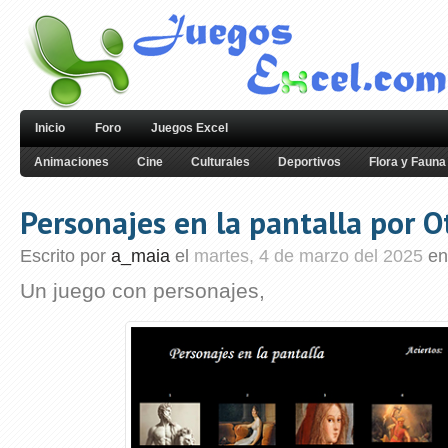
Inicio
Foro
Juegos Excel
Animaciones
Cine
Culturales
Deportivos
Flora y Fauna
Personajes en la pantalla por O
Escrito por
a_maia
el
martes, 4 de marzo del 2025
en
Un juego con personajes,