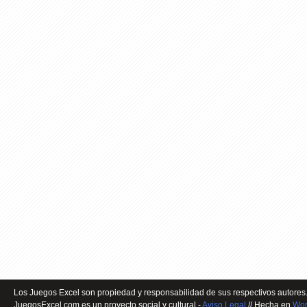
Los Juegos Excel son propiedad y responsabilidad de sus respectivos autores.
JuegosExcel.com es un proyecto social y cultural -
Aviso Legal
// Hecha en
Wor