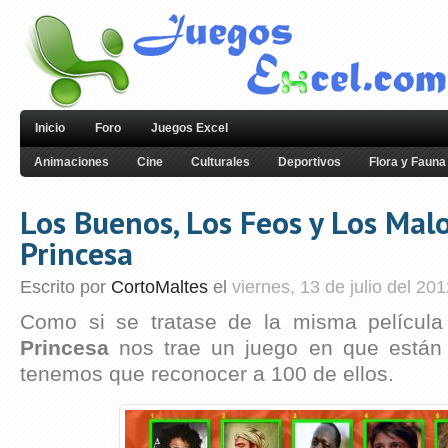
Inicio
Foro
Juegos Excel
Animaciones
Cine
Culturales
Deportivos
Flora y Fauna
Los Buenos, Los Feos y Los Mal
Princesa
Escrito por
CortoMaltes
el
viernes, 13 de julio del 20
Como si se tratase de la misma película
Princesa
nos trae un juego en que están 
tenemos que reconocer a 100 de ellos.