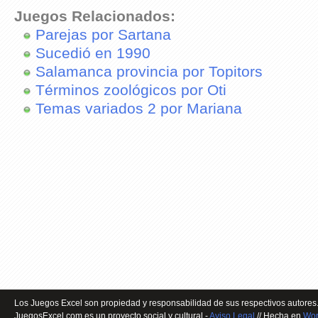
Juegos Relacionados:
Parejas por Sartana
Sucedió en 1990
Salamanca provincia por Topitors
Términos zoológicos por Oti
Temas variados 2 por Mariana
Los Juegos Excel son propiedad y responsabilidad de sus respectivos autores.
JuegosExcel.com es un proyecto social y cultural -
Aviso Legal
// Hecha en
Wor