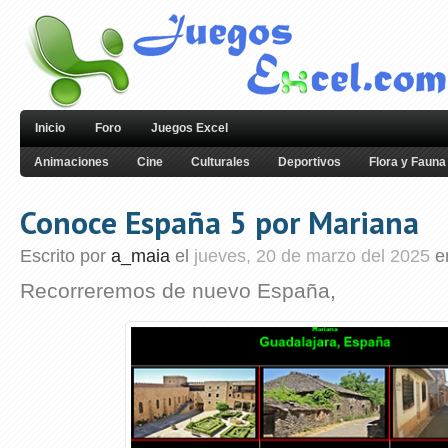
Inicio
Foro
Juegos Excel
Animaciones
Cine
Culturales
Deportivos
Flora y Fauna
Conoce España 5 por Mariana
Escrito por
a_maia
el
jueves, 20 de marzo del 2025
e
Recorreremos de nuevo España,