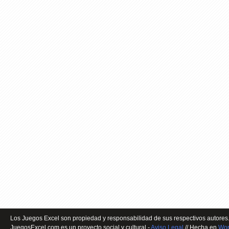
Los Juegos Excel son propiedad y responsabilidad de sus respectivos autores.
JuegosExcel.com es un proyecto social y cultural -
Aviso Legal
// Hecha en
Wor