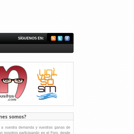
SÍGUENOS EN:
nes somos?
s a vuestra demanda y vuestras ganas de
on nosotros participando en el Foro, desde