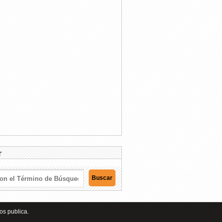
r
os publica.