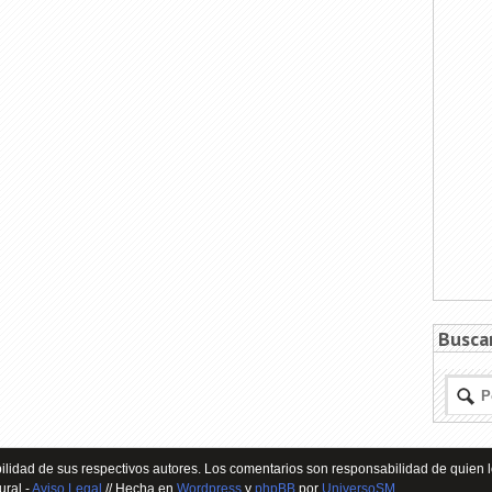
Busca
lidad de sus respectivos autores. Los comentarios son responsabilidad de quien l
ural -
Aviso Legal
// Hecha en
Wordpress
y
phpBB
por
UniversoSM
.