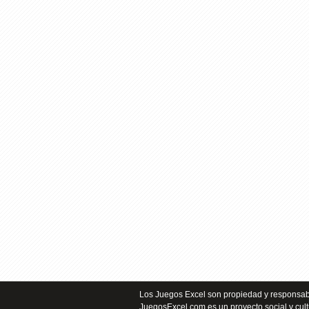
Los Juegos Excel son propiedad y responsabi
JuegosExcel.com es un proyecto social y cult