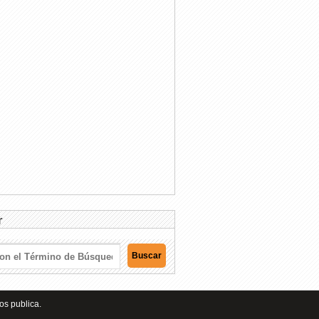
r
os publica.