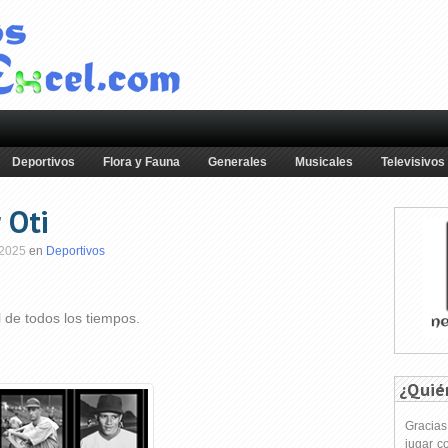
Deportivos
Flora y Fauna
Generales
Musicales
Televisivos
 Oti
 2025
en
Deportivos
l de todos los tiempos.
¿Quié
Gracia
jugar c