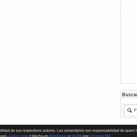
Busca
lidad de sus respectivos autores. Los comentarios son responsabilidad de quien l
ural -
Aviso Legal
// Hecha en
Wordpress
y
phpBB
por
UniversoSM
.