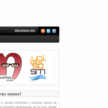
SÍGUENOS EN:
nes somos?
s a vuestra demanda y vuestras ganas de
on nosotros participando en el Foro, desde