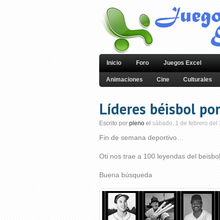
Inicio
Foro
Juegos Excel
Animaciones
Cine
Culturales
Líderes béisbol por
Escrito por
pleno
el
sábado, 1 de febrero del
Fin de semana deportivo…
Oti nos trae a 100 leyendas del beisbo
Buena búsqueda