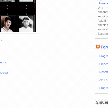
Univer
Una n
encontr
seguir 
Actual
directa
sobre e
Esperam
uí
For
Progra
lermo
Pinaco
Nosot
incesa
Azul p
Progra
Sígue