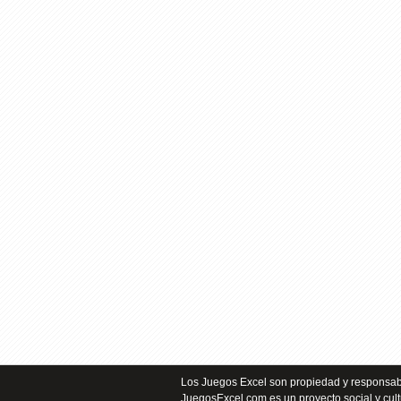
Los Juegos Excel son propiedad y responsabi
JuegosExcel.com es un proyecto social y cult