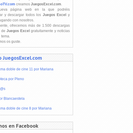
soTV.com
creamos
JuegosExcel.com
.
ueva página web en la que podréis
ar y descargar todos los
Juegos Excel
y
jugando con nosotros.
mente, ofrecemos más de 1.500 descargas
s de
Juegos Excel
gratuitamente y noticias
l tema.
os os guste.
o JuegosExcel.com
ma doble de cine 11 por Mariana
teca por Pleno
r@s
or Blancaestela
ma doble de cine 8 por Mariana
nos en Facebook