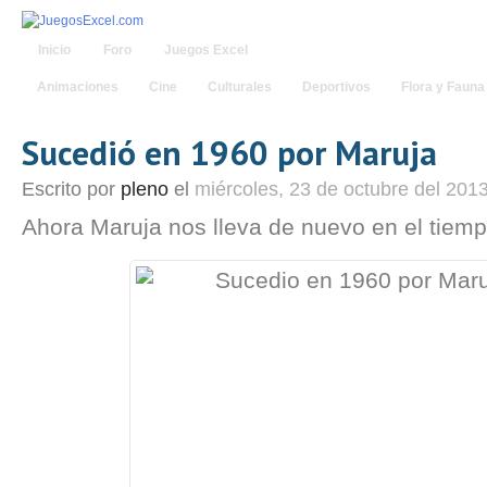
Inicio
Foro
Juegos Excel
Animaciones
Cine
Culturales
Deportivos
Flora y Fauna
Sucedió en 1960 por Maruja
Escrito por
pleno
el
miércoles, 23 de octubre del 201
Ahora Maruja nos lleva de nuevo en el tiem