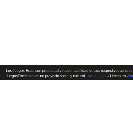
Los Juegos Excel son propiedad y responsabilidad de sus respectivos autores.
JuegosExcel.com es un proyecto social y cultural -
Aviso Legal
// Hecha en
Wor