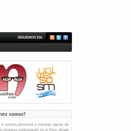
SÍGUENOS EN:
nes somos?
s a vuestra demanda y vuestras ganas de
on nosotros participando en el Foro, desde