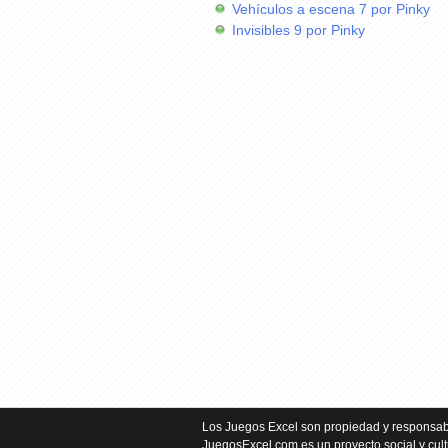
Vehículos a escena 7 por Pinky
Invisibles 9 por Pinky
Los Juegos Excel son propiedad y responsabi
JuegosExcel.com es un proyecto social y cult