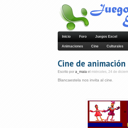
Inicio
Foro
Juegos Excel
Animaciones
Cine
Culturales
Cine de animación
Escrito por
a_maia
el
miércoles, 24 de dicie
Blancaestela nos invita al cine.