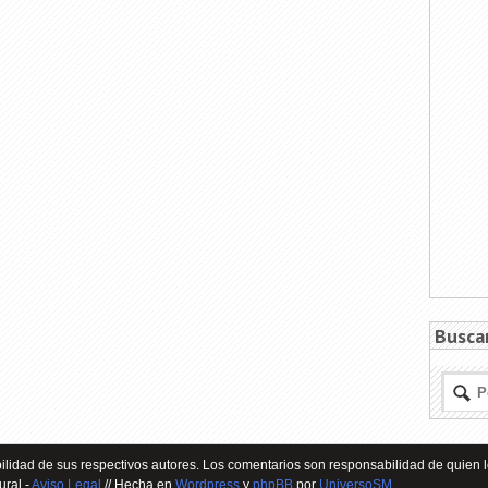
Busca
lidad de sus respectivos autores. Los comentarios son responsabilidad de quien l
ural -
Aviso Legal
// Hecha en
Wordpress
y
phpBB
por
UniversoSM
.