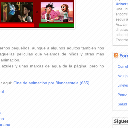
Univer
Una n
encontr
seguir 
Actual
directa
sobre e
Esperam
ernos pequeños, aunque a algunos adultos tambien nos
 aquellas películas que veiamos de niños y otras más
For
 animación.
s azules y unas marcas de agua de la página, pero no
Con el
Azul p
er aquí:
Cine de animación por Blancaestela (635)
.
Jinete
uí
Pérez 
Salud
a
ana
Sígue
ariana