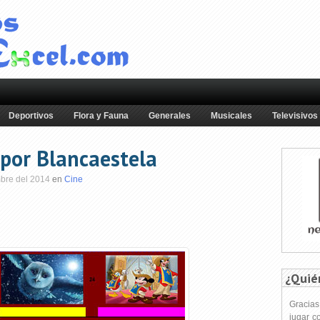
Deportivos
Flora y Fauna
Generales
Musicales
Televisivos
 por Blancaestela
mbre del 2014
en
Cine
¿Quié
Gracia
jugar c