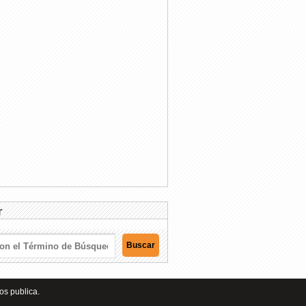
r
os publica.