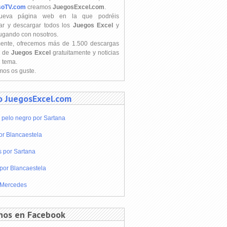
soTV.com
creamos
JuegosExcel.com
.
ueva página web en la que podréis
ar y descargar todos los
Juegos Excel
y
jugando con nosotros.
mente, ofrecemos más de 1.500 descargas
s de
Juegos Excel
gratuitamente y noticias
l tema.
os os guste.
o JuegosExcel.com
 pelo negro por Sartana
or Blancaestela
s por Sartana
por Blancaestela
 Mercedes
nos en Facebook