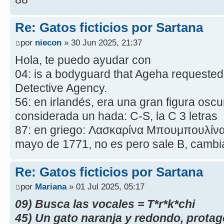
Re: Gatos ficticios por Sartana
por
niecon
» 30 Jun 2025, 21:37
Hola, te puedo ayudar con
04: is a bodyguard that Ageha requested 
Detective Agency.
56: en irlandés, era una gran figura oscur
considerada un hada: C-S, la C 3 letras
87: en griego: Λασκαρίνα Μπουμπουλίνα,
mayo de 1771, no es pero sale B, cambia
Re: Gatos ficticios por Sartana
por
Mariana
» 01 Jul 2025, 05:17
09) Busca las vocales = T*r*k*chi
45) Un gato naranja y redondo, protago