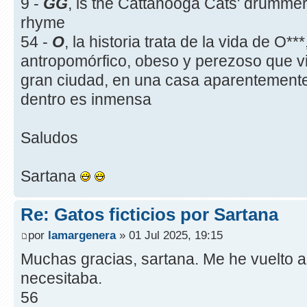
9 -
GG
, is the Cattanooga Cats' drummer 
rhyme
54 -
O
, la historia trata de la vida de O**
antropomórfico, obeso y perezoso que v
gran ciudad, en una casa aparentement
dentro es inmensa
Saludos
Sartana
Re: Gatos ficticios por Sartana
por
lamargenera
» 01 Jul 2025, 19:15
Muchas gracias, sartana. Me he vuelto a
necesitaba.
56