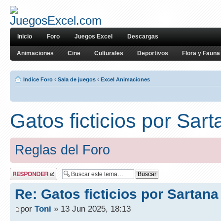
Inicio
Foro
Juegos Excel
Descargas
Animaciones
Cine
Culturales
Deportivos
Flora y Fauna
Indice Foro
‹
Sala de juegos
‹
Excel Animaciones
Gatos ficticios por Sar
Reglas del Foro
Publicar una
respuesta
Re: Gatos ficticios por Sartana
por
Toni
» 13 Jun 2025, 18:13