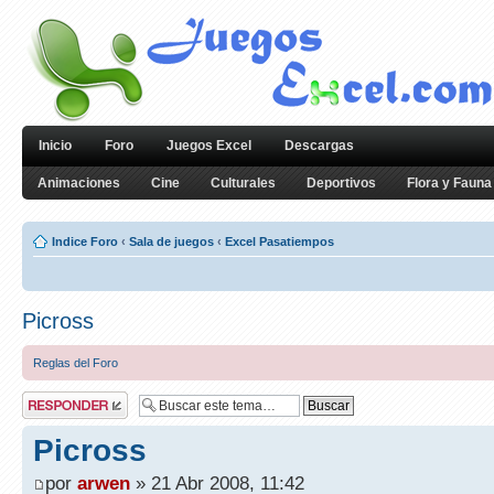
Inicio
Foro
Juegos Excel
Descargas
Animaciones
Cine
Culturales
Deportivos
Flora y Fauna
Indice Foro
‹
Sala de juegos
‹
Excel Pasatiempos
Picross
Reglas del Foro
Publicar una
respuesta
Picross
por
arwen
» 21 Abr 2008, 11:42