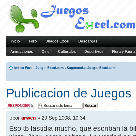
Inicio
Foro
Juegos Excel
Descargas
Animaciones
Cine
Culturales
Deportivos
Flora y Fauna
Indice Foro
‹
JuegosExcel.com
‹
Sugerencias JuegosExcel.com
Publicacion de Juegos
Publicar una
respuesta
por
arwen
» 29 Sep 2008, 19:34
Eso tb fastidia mucho, que escriban la b