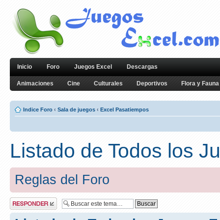
Inicio
Foro
Juegos Excel
Descargas
Animaciones
Cine
Culturales
Deportivos
Flora y Fauna
Indice Foro
‹
Sala de juegos
‹
Excel Pasatiempos
Listado de Todos los J
Reglas del Foro
Publicar una
respuesta