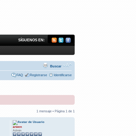
SÍGUENOS EN:
Buscar
FAQ
Registrarse
Identificarse
1 mensaje • Página
1
de
1
arwen
Admin