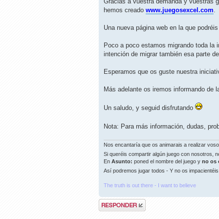
Gracias a vuestra demanda y vuestras g
hemos creado
www.juegosexcel.com
.
Una nueva página web en la que podréis 
Poco a poco estamos migrando toda la i
intención de migrar también esa parte de 
Esperamos que os guste nuestra iniciati
Más adelante os iremos informando de 
Un saludo, y seguid disfrutando
Nota: Para más información, dudas, pro
Nos encantaría que os animarais a realizar vos
Si queréis compartir algún juego con nosotros, n
En
Asunto:
poned el nombre del juego y
no os 
Así podremos jugar todos - Y no os impacientéis
The truth is out there - I want to believe
Publicar una
respuesta