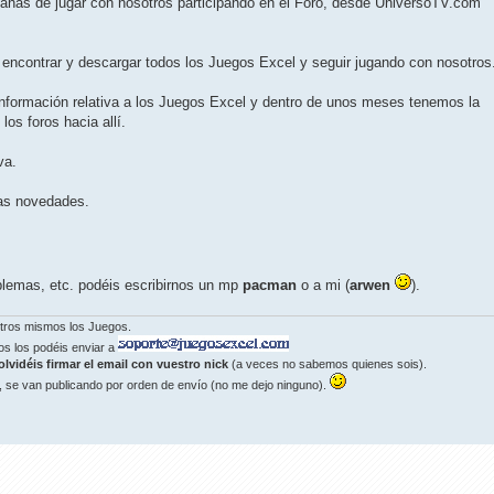
anas de jugar con nosotros participando en el Foro, desde UniversoTV.com
encontrar y descargar todos los Juegos Excel y seguir jugando con nosotros
nformación relativa a los Juegos Excel y dentro de unos meses tenemos la
los foros hacia allí.
va.
las novedades.
blemas, etc. podéis escribirnos un mp
pacman
o a mi (
arwen
).
otros mismos los Juegos.
os los podéis enviar a
olvidéis firmar el email con vuestro nick
(a veces no sabemos quienes sois).
, se van publicando por orden de envío (no me dejo ninguno).