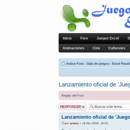
Inicio
Foro
Juegos Excel
D
Animaciones
Cine
Culturales
Indice Foro
‹
Sala de juegos
‹
Excel Pasa
Lanzamiento oficial de 'Ju
Reglas del Foro
Publicar una
respuesta
Lanzamiento oficial de 'Jueg
por
arwen
» 19 Abr 2008, 16:01