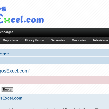
escargas
Deportivos
Flora y Fauna
Generales
Musicales
Televisivos
tiempos
egosExcel.com'
osExcel.com'