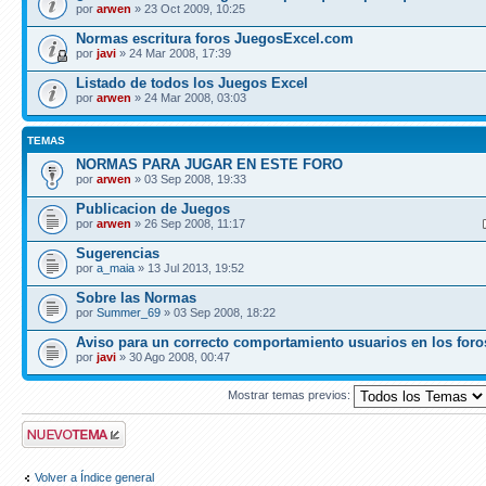
por
arwen
» 23 Oct 2009, 10:25
Normas escritura foros JuegosExcel.com
por
javi
» 24 Mar 2008, 17:39
Listado de todos los Juegos Excel
por
arwen
» 24 Mar 2008, 03:03
TEMAS
NORMAS PARA JUGAR EN ESTE FORO
por
arwen
» 03 Sep 2008, 19:33
Publicacion de Juegos
por
arwen
» 26 Sep 2008, 11:17
Sugerencias
por
a_maia
» 13 Jul 2013, 19:52
Sobre las Normas
por
Summer_69
» 03 Sep 2008, 18:22
Aviso para un correcto comportamiento usuarios en los foro
por
javi
» 30 Ago 2008, 00:47
Mostrar temas previos:
Publicar un nuevo
tema
Volver a Índice general