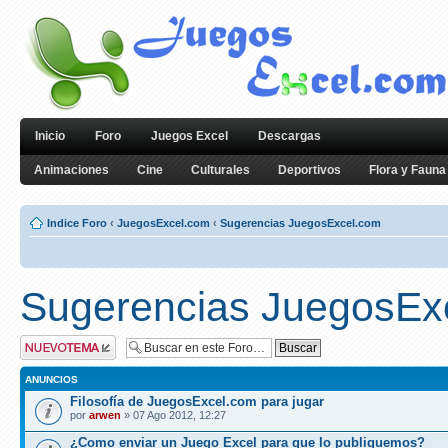
Inicio
Foro
Juegos Excel
Descargas
Animaciones
Cine
Culturales
Deportivos
Flora y Fauna
Indice Foro
‹
JuegosExcel.com
‹
Sugerencias JuegosExcel.com
Sugerencias JuegosEx
Publicar un nuevo
tema
ANUNCIOS
Filosofía de JuegosExcel.com para jugar
por
arwen
» 07 Ago 2012, 12:27
¿Como enviar un Juego Excel para que lo publiquemos?