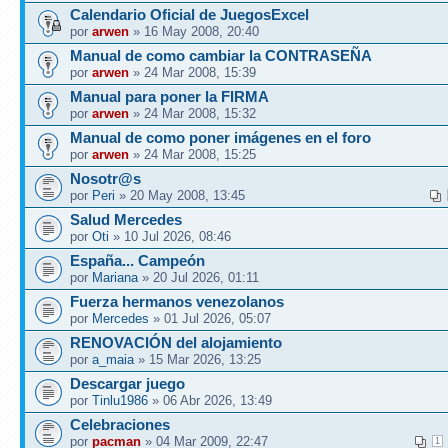
Calendario Oficial de JuegosExcel
por
arwen
» 16 May 2008, 20:40
Manual de como cambiar la CONTRASEÑA
por
arwen
» 24 Mar 2008, 15:39
Manual para poner la FIRMA
por
arwen
» 24 Mar 2008, 15:32
Manual de como poner imágenes en el foro
por
arwen
» 24 Mar 2008, 15:25
Nosotr@s
por
Peri
» 20 May 2008, 13:45
Salud Mercedes
por
Oti
» 10 Jul 2026, 08:46
España... Campeón
por
Mariana
» 20 Jul 2026, 01:11
Fuerza hermanos venezolanos
por
Mercedes
» 01 Jul 2026, 05:07
RENOVACIÓN del alojamiento
por
a_maia
» 15 Mar 2026, 13:25
Descargar juego
por
Tinlu1986
» 06 Abr 2026, 13:49
Celebraciones
por
pacman
» 04 Mar 2009, 22:47
1