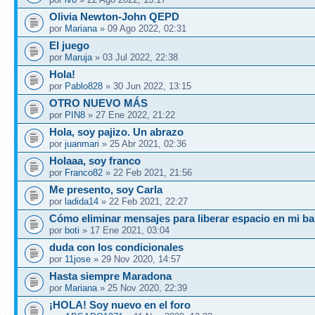
Olivia Newton-John QEPD
por
Mariana
» 09 Ago 2022, 02:31
El juego
por
Maruja
» 03 Jul 2022, 22:38
Hola!
por
Pablo828
» 30 Jun 2022, 13:15
OTRO NUEVO MÁS
por
PIN8
» 27 Ene 2022, 21:22
Hola, soy pajizo. Un abrazo
por
juanmari
» 25 Abr 2021, 02:36
Holaaa, soy franco
por
Franco82
» 22 Feb 2021, 21:56
Me presento, soy Carla
por
ladida14
» 22 Feb 2021, 22:27
Cómo eliminar mensajes para liberar espacio en mi b
por
boti
» 17 Ene 2021, 03:04
duda con los condicionales
por
11jose
» 29 Nov 2020, 14:57
Hasta siempre Maradona
por
Mariana
» 25 Nov 2020, 22:39
¡HOLA! Soy nuevo en el foro