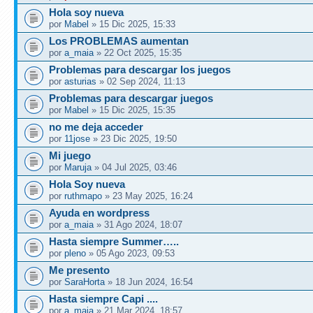
Hola soy nueva
por
Mabel
» 15 Dic 2025, 15:33
Los PROBLEMAS aumentan
por
a_maia
» 22 Oct 2025, 15:35
Problemas para descargar los juegos
por
asturias
» 02 Sep 2024, 11:13
Problemas para descargar juegos
por
Mabel
» 15 Dic 2025, 15:35
no me deja acceder
por
11jose
» 23 Dic 2025, 19:50
Mi juego
por
Maruja
» 04 Jul 2025, 03:46
Hola Soy nueva
por
ruthmapo
» 23 May 2025, 16:24
Ayuda en wordpress
por
a_maia
» 31 Ago 2024, 18:07
Hasta siempre Summer…..
por
pleno
» 05 Ago 2023, 09:53
Me presento
por
SaraHorta
» 18 Jun 2024, 16:54
Hasta siempre Capi ....
por
a_maia
» 21 Mar 2024, 18:57