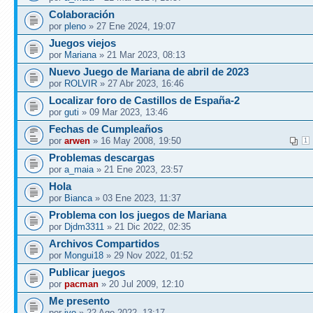
Colaboración
por
pleno
» 27 Ene 2024, 19:07
Juegos viejos
por
Mariana
» 21 Mar 2023, 08:13
Nuevo Juego de Mariana de abril de 2023
por
ROLVIR
» 27 Abr 2023, 16:46
Localizar foro de Castillos de España-2
por
guti
» 09 Mar 2023, 13:46
Fechas de Cumpleaños
por
arwen
» 16 May 2008, 19:50
1
Problemas descargas
por
a_maia
» 21 Ene 2023, 23:57
Hola
por
Bianca
» 03 Ene 2023, 11:37
Problema con los juegos de Mariana
por
Djdm3311
» 21 Dic 2022, 02:35
Archivos Compartidos
por
Mongui18
» 29 Nov 2022, 01:52
Publicar juegos
por
pacman
» 20 Jul 2009, 12:10
Me presento
por
ivo
» 22 Ago 2022, 13:17