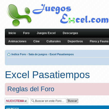
Inicio
Foro
Juegos Excel
Descargas
Animaciones
Cine
Culturales
Deportivos
Flora y Fauna
Indice Foro
‹
Sala de juegos
‹
Excel Pasatiempos
Excel Pasatiempos
Reglas del Foro
Publicar un nuevo
tema
ANUNCIOS