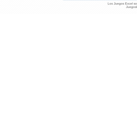
Los Juegos Excel son
JuegosE