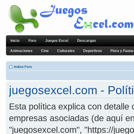
Inicio
Foro
Juegos Excel
Descargas
Animaciones
Cine
Culturales
Deportivos
Flora y Fauna
Indice Foro
juegosexcel.com - Polít
Esta política explica con detall
empresas asociadas (de aquí en 
"juegosexcel.com", "https://jueg