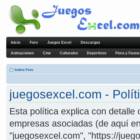
Inicio
Foro
Juegos Excel
Descargas
Animaciones
Cine
Culturales
Deportivos
Flora y Fauna
Indice Foro
juegosexcel.com - Polít
Esta política explica con detall
empresas asociadas (de aquí en 
"juegosexcel.com", "https://jueg