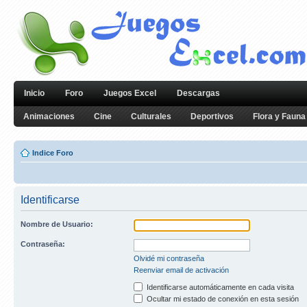
Inicio
Foro
Juegos Excel
Descargas
Animaciones
Cine
Culturales
Deportivos
Flora y Fauna
Indice Foro
Identificarse
Nombre de Usuario:
Contraseña:
Olvidé mi contraseña
Reenviar email de activación
Identificarse automáticamente en cada visita
Ocultar mi estado de conexión en esta sesión