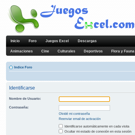
Inicio
Foro
Juegos Excel
Descargas
Animaciones
Cine
Culturales
Deportivos
Flora y Fauna
Indice Foro
Identificarse
Nombre de Usuario:
Contraseña:
Olvidé mi contraseña
Reenviar email de activación
Identificarse automáticamente en cada visita
Ocultar mi estado de conexión en esta sesión