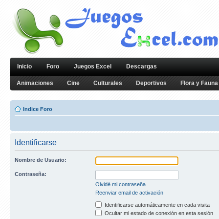
Inicio
Foro
Juegos Excel
Descargas
Animaciones
Cine
Culturales
Deportivos
Flora y Fauna
Indice Foro
Identificarse
Nombre de Usuario:
Contraseña:
Olvidé mi contraseña
Reenviar email de activación
Identificarse automáticamente en cada visita
Ocultar mi estado de conexión en esta sesión