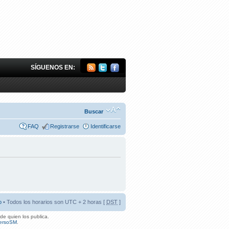
SÍGUENOS EN:
Buscar
FAQ
Registrarse
Identificarse
o
• Todos los horarios son UTC + 2 horas [
DST
]
de quien los publica.
ersoSM
.