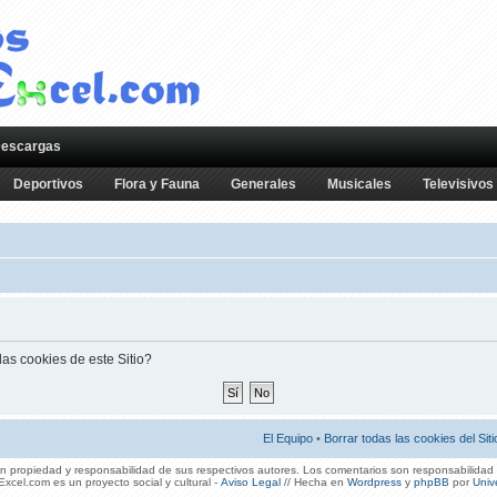
escargas
Deportivos
Flora y Fauna
Generales
Musicales
Televisivos
as cookies de este Sitio?
El Equipo
•
Borrar todas las cookies del Siti
 propiedad y responsabilidad de sus respectivos autores. Los comentarios son responsabilidad 
xcel.com es un proyecto social y cultural -
Aviso Legal
// Hecha en
Wordpress
y
phpBB
por
Univ