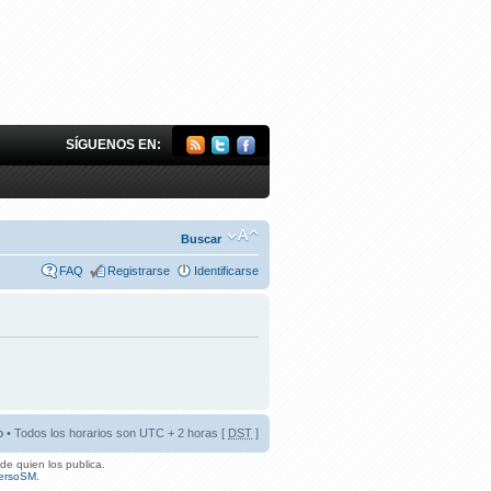
SÍGUENOS EN:
Buscar
FAQ
Registrarse
Identificarse
o
• Todos los horarios son UTC + 2 horas [
DST
]
de quien los publica.
ersoSM
.