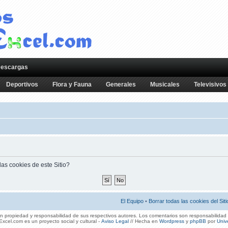
escargas
Deportivos
Flora y Fauna
Generales
Musicales
Televisivos
as cookies de este Sitio?
El Equipo
•
Borrar todas las cookies del Siti
 propiedad y responsabilidad de sus respectivos autores. Los comentarios son responsabilidad 
xcel.com es un proyecto social y cultural -
Aviso Legal
// Hecha en
Wordpress
y
phpBB
por
Univ