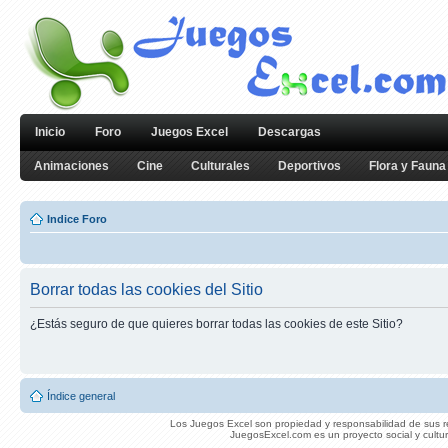
Inicio
Foro
Juegos Excel
Descargas
Animaciones
Cine
Culturales
Deportivos
Flora y Fauna
Indice Foro
Borrar todas las cookies del Sitio
¿Estás seguro de que quieres borrar todas las cookies de este Sitio?
Índice general
Los Juegos Excel son propiedad y responsabilidad de sus re
JuegosExcel.com es un proyecto social y cultur