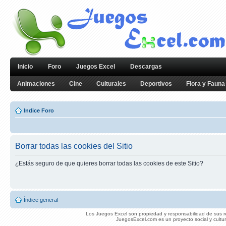
Inicio
Foro
Juegos Excel
Descargas
Animaciones
Cine
Culturales
Deportivos
Flora y Fauna
Indice Foro
Borrar todas las cookies del Sitio
¿Estás seguro de que quieres borrar todas las cookies de este Sitio?
Índice general
Los Juegos Excel son propiedad y responsabilidad de sus re
JuegosExcel.com es un proyecto social y cultur