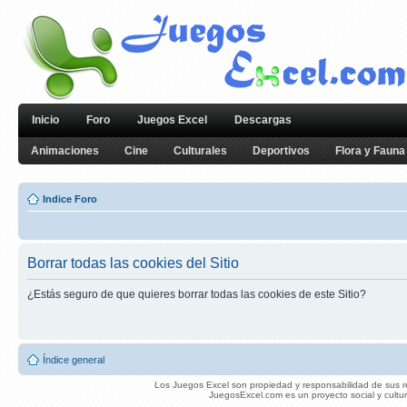
Inicio
Foro
Juegos Excel
Descargas
Animaciones
Cine
Culturales
Deportivos
Flora y Fauna
Indice Foro
Borrar todas las cookies del Sitio
¿Estás seguro de que quieres borrar todas las cookies de este Sitio?
Índice general
Los Juegos Excel son propiedad y responsabilidad de sus re
JuegosExcel.com es un proyecto social y cultur