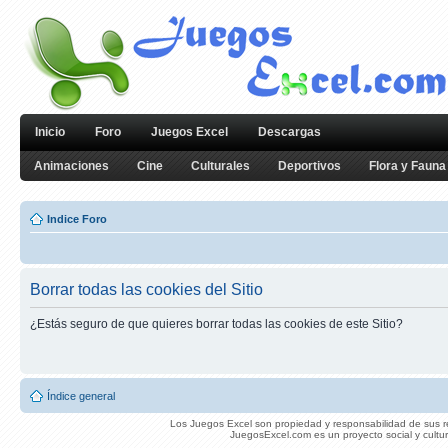
Inicio
Foro
Juegos Excel
Descargas
Animaciones
Cine
Culturales
Deportivos
Flora y Fauna
Indice Foro
Borrar todas las cookies del Sitio
¿Estás seguro de que quieres borrar todas las cookies de este Sitio?
Índice general
Los Juegos Excel son propiedad y responsabilidad de sus re
JuegosExcel.com es un proyecto social y cultur