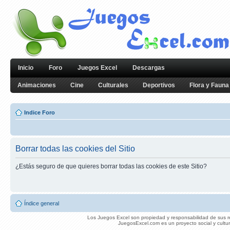
Inicio
Foro
Juegos Excel
Descargas
Animaciones
Cine
Culturales
Deportivos
Flora y Fauna
Indice Foro
Borrar todas las cookies del Sitio
¿Estás seguro de que quieres borrar todas las cookies de este Sitio?
Índice general
Los Juegos Excel son propiedad y responsabilidad de sus re
JuegosExcel.com es un proyecto social y cultur