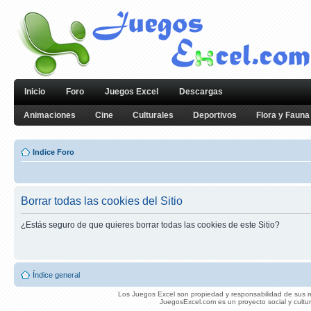
Inicio
Foro
Juegos Excel
Descargas
Animaciones
Cine
Culturales
Deportivos
Flora y Fauna
Indice Foro
Borrar todas las cookies del Sitio
¿Estás seguro de que quieres borrar todas las cookies de este Sitio?
Índice general
Los Juegos Excel son propiedad y responsabilidad de sus re
JuegosExcel.com es un proyecto social y cultur