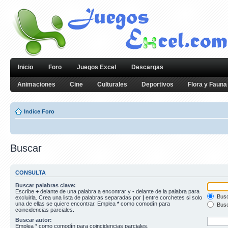
Inicio
Foro
Juegos Excel
Descargas
Animaciones
Cine
Culturales
Deportivos
Flora y Fauna
Indice Foro
Buscar
CONSULTA
Buscar palabras clave:
Escribe
+
delante de una palabra a encontrar y
-
delante de la palabra para
Busc
excluirla. Crea una lista de palabras separadas por
|
entre corchetes si solo
una de ellas se quiere encontrar. Emplea
*
como comodín para
Busc
coincidencias parciales.
Buscar autor:
Emplea * como comodín para coincidencias parciales.