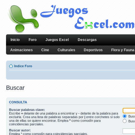
Inicio
Foro
Juegos Excel
Descargas
Animaciones
Cine
Culturales
Deportivos
Flora y Fauna
Indice Foro
Buscar
CONSULTA
Buscar palabras clave:
Escribe
+
delante de una palabra a encontrar y
-
delante de la palabra para
Busc
excluirla. Crea una lista de palabras separadas por
|
entre corchetes si solo
una de ellas se quiere encontrar. Emplea
*
como comodín para
Busc
coincidencias parciales.
Buscar autor:
Emplea * como comodín para coincidencias parciales.