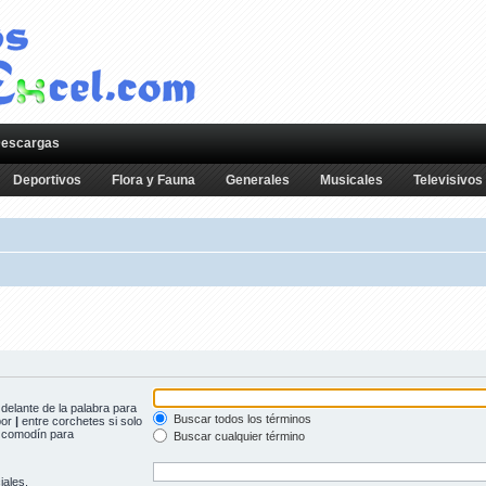
escargas
Deportivos
Flora y Fauna
Generales
Musicales
Televisivos
delante de la palabra para
Buscar todos los términos
por
|
entre corchetes si solo
comodín para
Buscar cualquier término
iales.