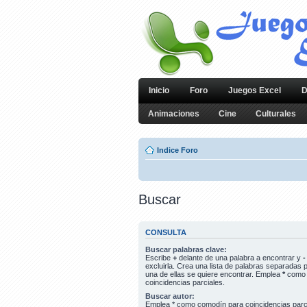
Inicio
Foro
Juegos Excel
D
Animaciones
Cine
Culturales
Indice Foro
Buscar
CONSULTA
Buscar palabras clave:
Escribe
+
delante de una palabra a encontrar y
-
excluirla. Crea una lista de palabras separadas 
una de ellas se quiere encontrar. Emplea
*
como 
coincidencias parciales.
Buscar autor:
Emplea * como comodín para coincidencias parc