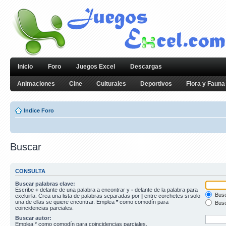
Inicio
Foro
Juegos Excel
Descargas
Animaciones
Cine
Culturales
Deportivos
Flora y Fauna
Indice Foro
Buscar
CONSULTA
Buscar palabras clave:
Escribe
+
delante de una palabra a encontrar y
-
delante de la palabra para
Busc
excluirla. Crea una lista de palabras separadas por
|
entre corchetes si solo
una de ellas se quiere encontrar. Emplea
*
como comodín para
Busc
coincidencias parciales.
Buscar autor:
Emplea * como comodín para coincidencias parciales.