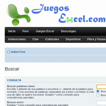
Inicio
Foro
Juegos Excel
Descargas
Animaciones
Cine
Culturales
Deportivos
Flora y Fauna
Indice Foro
Buscar
CONSULTA
Buscar palabras clave:
Escribe
+
delante de una palabra a encontrar y
-
delante de la palabra para
Busc
excluirla. Crea una lista de palabras separadas por
|
entre corchetes si solo
una de ellas se quiere encontrar. Emplea
*
como comodín para
Busc
coincidencias parciales.
Buscar autor:
Emplea * como comodín para coincidencias parciales.