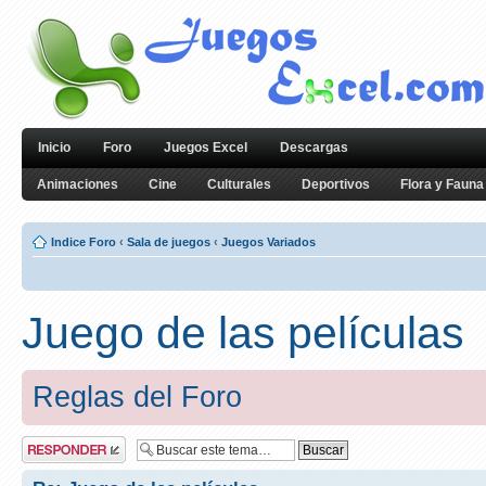
Inicio
Foro
Juegos Excel
Descargas
Animaciones
Cine
Culturales
Deportivos
Flora y Fauna
Indice Foro
‹
Sala de juegos
‹
Juegos Variados
Juego de las películas
Reglas del Foro
Publicar una
respuesta