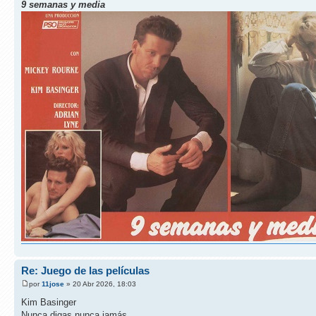
9 semanas y media
Re: Juego de las películas
por
11jose
» 20 Abr 2026, 18:03
Kim Basinger
Nunca digas nunca jamás