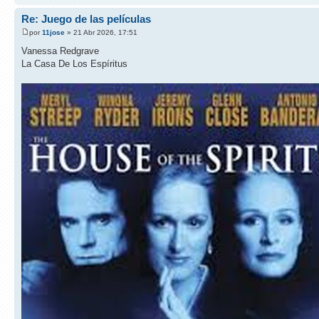
Re: Juego de las películas
por
11jose
» 21 Abr 2026, 17:51
Vanessa Redgrave
La Casa De Los Espíritus