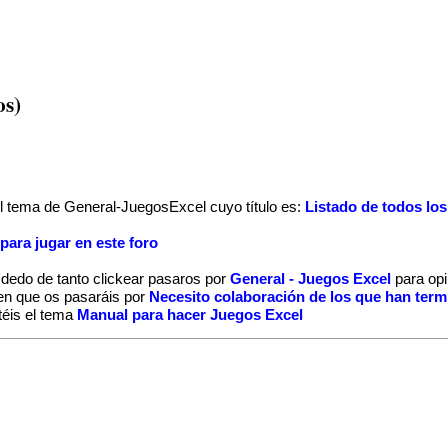
os)
 el tema de General-JuegosExcel cuyo título es:
Listado de todos lo
ara jugar en este foro
 dedo de tanto clickear pasaros por
General - Juegos Excel
para opi
en que os pasaráis por
Necesito colaboración de los que han term
téis el tema
Manual para hacer Juegos Excel