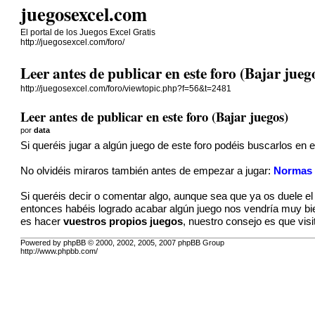
juegosexcel.com
El portal de los Juegos Excel Gratis
http://juegosexcel.com/foro/
Leer antes de publicar en este foro (Bajar jueg
http://juegosexcel.com/foro/viewtopic.php?f=56&t=2481
Leer antes de publicar en este foro (Bajar juegos)
por
data
Si queréis jugar a algún juego de este foro podéis buscarlos en
No olvidéis miraros también antes de empezar a jugar:
Normas p
Si queréis decir o comentar algo, aunque sea que ya os duele el
entonces habéis logrado acabar algún juego nos vendría muy bi
es hacer
vuestros propios juegos
, nuestro consejo es que visi
Powered by phpBB © 2000, 2002, 2005, 2007 phpBB Group
http://www.phpbb.com/