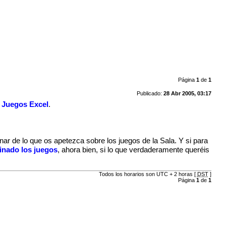
Página
1
de
1
Publicado:
28 Abr 2005, 03:17
s Juegos Excel
.
nar de lo que os apetezca sobre los juegos de la Sala. Y si para
inado los juegos
, ahora bien, si lo que verdaderamente queréis
Todos los horarios son UTC + 2 horas [
DST
]
Página
1
de
1