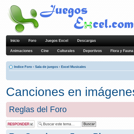
Inicio
Foro
Juegos Excel
Descargas
Animaciones
Cine
Culturales
Deportivos
Flora y Fauna
Indice Foro
‹
Sala de juegos
‹
Excel Musicales
Canciones en imágenes
Reglas del Foro
Publicar una
respuesta