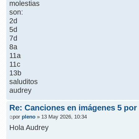
molestias
son:
2d
5d
7d
8a
11a
11c
13b
saluditos
audrey
Re: Canciones en imágenes 5 por
por
pleno
» 13 May 2026, 10:34
Hola Audrey