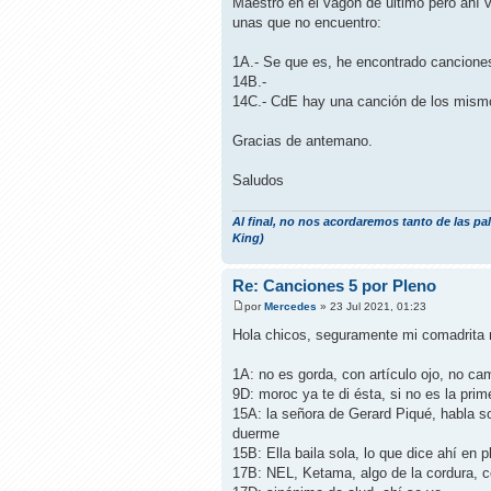
Maestro en el vagón de último pero ahí v
unas que no encuentro:
1A.- Se que es, he encontrado canciones 
14B.-
14C.- CdE hay una canción de los mism
Gracias de antemano.
Saludos
Al final, no nos acordaremos tanto de las pa
King)
Re: Canciones 5 por Pleno
por
Mercedes
» 23 Jul 2021, 01:23
Hola chicos, seguramente mi comadrita n
1A: no es gorda, con artículo ojo, no cam
9D: moroc ya te di ésta, si no es la prime
15A: la señora de Gerard Piqué, habla so
duerme
15B: Ella baila sola, lo que dice ahí e
17B: NEL, Ketama, algo de la cordura, c