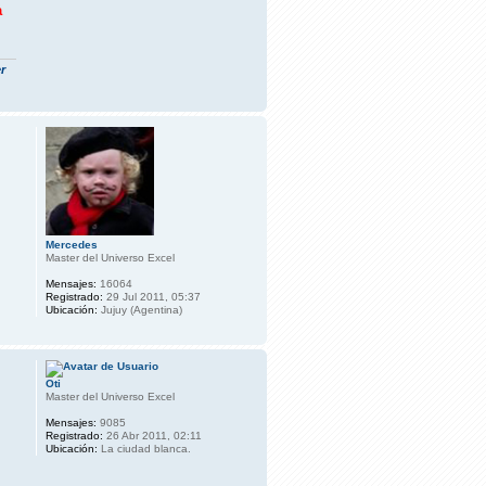
a
r
Mercedes
Master del Universo Excel
Mensajes:
16064
Registrado:
29 Jul 2011, 05:37
Ubicación:
Jujuy (Agentina)
Oti
Master del Universo Excel
Mensajes:
9085
Registrado:
26 Abr 2011, 02:11
Ubicación:
La ciudad blanca.