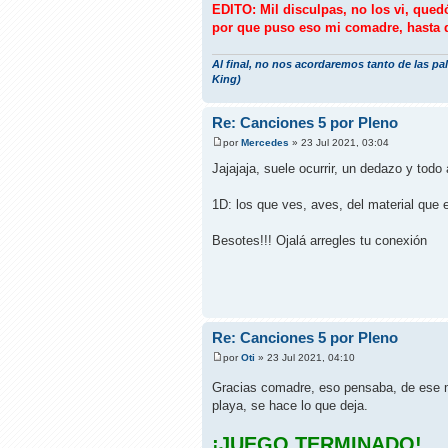
EDITO: Mil disculpas, no los vi, qued
por que puso eso mi comadre, hasta q
Al final, no nos acordaremos tanto de las pa
King)
Re: Canciones 5 por Pleno
por
Mercedes
» 23 Jul 2021, 03:04
Jajajaja, suele ocurrir, un dedazo y todo 
1D: los que ves, aves, del material que e
Besotes!!! Ojalá arregles tu conexión
Re: Canciones 5 por Pleno
por
Oti
» 23 Jul 2021, 04:10
Gracias comadre, eso pensaba, de ese 
playa, se hace lo que deja.
¡JUEGO TERMINADO!