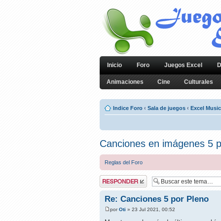
Inicio
Foro
Juegos Excel
D
Animaciones
Cine
Culturales
Indice Foro
‹
Sala de juegos
‹
Excel Music
Canciones en imágenes 5 p
Reglas del Foro
Publicar una
respuesta
Re: Canciones 5 por Pleno
por
Oti
» 23 Jul 2021, 00:52