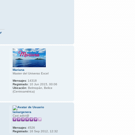
r
Mariana
Master del Universo Excel
Mensajes:
14318
Registrado:
10 Jun 2015, 00:06
Ubicación:
Belmopán, Belice
(Centroamérica)
lamargenera
Casi adict@
Mensajes:
4526
Registrado:
16 Sep 2012, 12:32