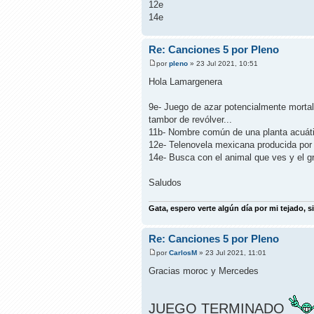
12e
14e
Re: Canciones 5 por Pleno
por
pleno
» 23 Jul 2021, 10:51
Hola Lamargenera
9e- Juego de azar potencialmente mortal
tambor de revólver...
11b- Nombre común de una planta acuát
12e- Telenovela mexicana producida por
14e- Busca con el animal que ves y el gr
Saludos
Gata, espero verte algún día por mi tejado, si
Re: Canciones 5 por Pleno
por
CarlosM
» 23 Jul 2021, 11:01
Gracias moroc y Mercedes
JUEGO TERMINADO