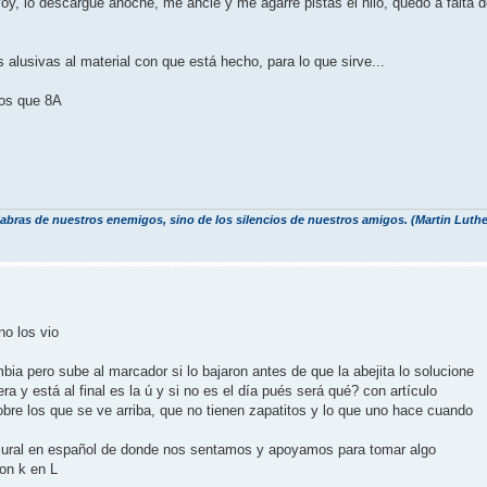
oy, lo descargué anoche, me anclé y me agarré pistas el hilo, quedo a falta 
alusivas al material con que está hecho, para lo que sirve...
os que 8A
labras de nuestros enemigos, sino de los silencios de nuestros amigos. (Martin Luthe
o los vio
bia pero sube al marcador si lo bajaron antes de que la abejita lo solucione
ra y está al final es la ú y si no es el día pués será qué? con artículo
bre los que se ve arriba, que no tienen zapatitos y lo que uno hace cuando
n plural en español de donde nos sentamos y apoyamos para tomar algo
on k en L