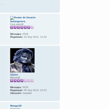
lamargenera
Casi adict@
Mensajes:
4526
Registrado:
16 Sep 2012, 12:32
11jose
Maestr@
Mensajes:
3029
Registrado:
06 Sep 2014, 23:21
Ubicación:
madridd
Mongui18
Aprendiz