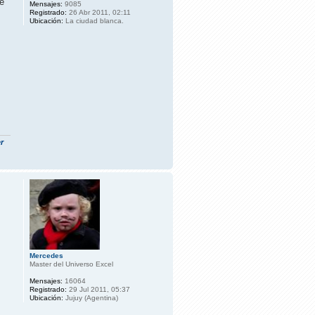
de
Mensajes:
9085
Registrado:
26 Abr 2011, 02:11
Ubicación:
La ciudad blanca.
r
Mercedes
Master del Universo Excel
Mensajes:
16064
Registrado:
29 Jul 2011, 05:37
Ubicación:
Jujuy (Agentina)