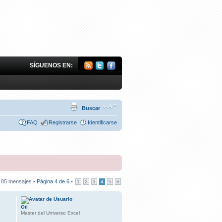
SÍGUENOS EN:
Buscar
FAQ
Registrarse
Identificarse
85 mensajes •
Página
4
de
6
•
1
2
3
4
5
6
Oti
Master del Universo Excel