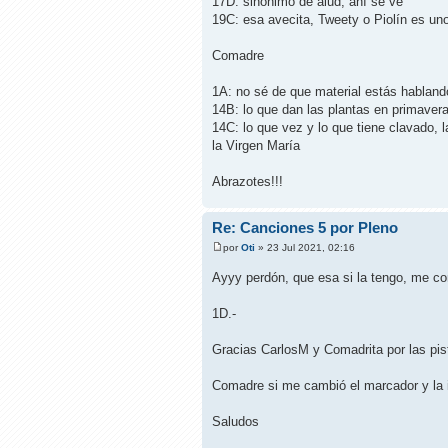
17D: sinónimo de alud, ahí se ve
19C: esa avecita, Tweety o Piolín es uno
Comadre
1A: no sé de que material estás hablando 
14B: lo que dan las plantas en primavera,
14C: lo que vez y lo que tiene clavado, l
la Virgen María
Abrazotes!!!
Re: Canciones 5 por Pleno
por
Oti
» 23 Jul 2021, 02:16
Ayyy perdón, que esa si la tengo, me c
1D.-
Gracias CarlosM y Comadrita por las pis
Comadre si me cambió el marcador y la 
Saludos