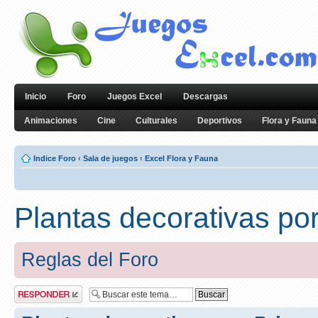
Inicio
Foro
Juegos Excel
Descargas
Animaciones
Cine
Culturales
Deportivos
Flora y Fauna
Indice Foro
‹
Sala de juegos
‹
Excel Flora y Fauna
Plantas decorativas po
Reglas del Foro
Publicar una
respuesta