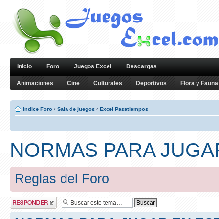
Inicio
Foro
Juegos Excel
Descargas
Animaciones
Cine
Culturales
Deportivos
Flora y Fauna
Indice Foro
‹
Sala de juegos
‹
Excel Pasatiempos
NORMAS PARA JUGA
Reglas del Foro
Publicar una
respuesta