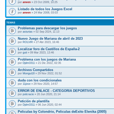
por
arwen
» 23 Oct 2009, 10:25
Listado de todos los Juegos Excel
por
arwen
» 24 Mar 2008, 03:03
TEMAS
Problemas para descargar los juegos
por
asturias
» 02 Sep 2024, 11:13
Nuevo Juego de Mariana de abril de 2023
por
ROLVIR
» 27 Abr 2023, 16:46
Localizar foro de Castillos de España-2
por
guti
» 09 Mar 2023, 13:46
Problema con los juegos de Mariana
por
Djdm3311
» 21 Dic 2022, 02:35
Archivos Compartidos
por
Mongui18
» 29 Nov 2022, 01:52
duda con los condicionales
por
11jose
» 29 Nov 2020, 14:57
ERROR DE ENLACE - CATEGORIA DEPORTIVOS
por
polcracio
» 20 Jun 2020, 21:14
Petición de plantilla
por
Djdm3311
» 06 Jun 2020, 02:44
Peliculas by Colondrio, Peliculas deExito Elenika (2005)