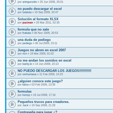
por
aningunsitio
» 25 Jun 2008, 20:01
no puedo descargar el excel
por
tutatuta
» 19 Sep 2009, 20:47
Solución al formato XLSX
por
pacman
» 03 Mar 2011, 02:35
formula que no sale
por
frabata
» 06 Nov 2009, 20:53
una duda de pediego
por
pediego
» 06 Jul 2009, 23:11
Juegos no abren en excel 2007
por
ncn
» 19 Mar 2009, 01:02
no me andan los sonidos en excel
por
barby.lo
» 14 Jun 2008, 23:13
NO PUEDO DESCARGAR LOS JUEGOS!!!!!!!!!!!!
por
serhumana
» 11 Feb 2009, 14:23
¿alguien conoce este juego?
por
lubra
» 03 Feb 2009, 13:35
formulas
por
keosp
» 19 Jul 2008, 17:16
Pequeños trucos para creadores.
por
Jack
» 19 Sep 2008, 21:29
Contraseña para jugar ¿?