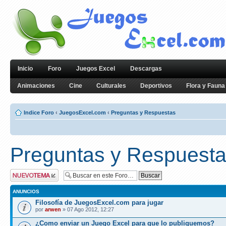
Inicio
Foro
Juegos Excel
Descargas
Animaciones
Cine
Culturales
Deportivos
Flora y Fauna
Indice Foro
‹
JuegosExcel.com
‹
Preguntas y Respuestas
Preguntas y Respuest
Publicar un nuevo
tema
ANUNCIOS
Filosofía de JuegosExcel.com para jugar
por
arwen
» 07 Ago 2012, 12:27
¿Como enviar un Juego Excel para que lo publiquemos?