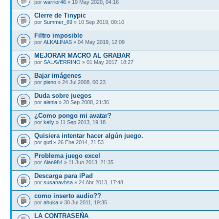
por
warrior46
» 19 May 2020, 04:16
CIerre de Tinypic
por
Summer_69
» 10 Sep 2019, 00:10
Filtro imposible
por
ALKALINAS
» 04 May 2019, 12:09
MEJORAR MACRO AL GRABAR
por
SALAVERRINO
» 01 May 2017, 18:27
Bajar imágenes
por
pleno
» 24 Jul 2008, 00:23
Duda sobre juegos
por
alenia
» 20 Sep 2008, 21:36
¿Como pongo mi avatar?
por
kelly
» 11 Sep 2013, 19:18
Quisiera intentar hacer algún juego.
por
guti
» 26 Ene 2014, 21:53
Problema juego excel
por
Alan984
» 11 Jun 2013, 21:35
Descarga para iPad
por
susanavhsa
» 24 Abr 2013, 17:48
como inserto audio??
por
ahuka
» 30 Jul 2011, 19:35
LA CONTRASEÑA