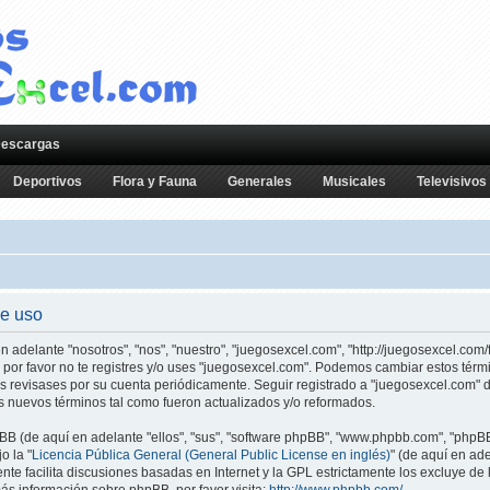
escargas
Deportivos
Flora y Fauna
Generales
Musicales
Televisivos
de uso
 adelante "nosotros", "nos", "nuestro", "juegosexcel.com", "http://juegosexcel.com/
io por favor no te registres y/o uses "juegosexcel.com". Podemos cambiar estos té
os revisases por su cuenta periódicamente. Seguir registrado a "juegosexcel.com"
 nuevos términos tal como fueron actualizados y/o reformados.
BB (de aquí en adelante "ellos", "sus", "software phpBB", "www.phpbb.com", "phpB
o la "
Licencia Pública General (General Public License en inglés)
" (de aquí en ad
ente facilita discusiones basadas en Internet y la GPL estrictamente los excluye