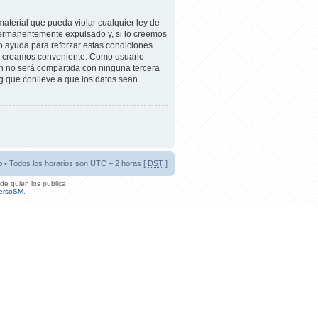
aterial que pueda violar cualquier ley de
permanentemente expulsado y, si lo creemos
mo ayuda para reforzar estas condiciones.
lo creamos conveniente. Como usuario
 no será compartida con ninguna tercera
g que conlleve a que los datos sean
o
• Todos los horarios son UTC + 2 horas [
DST
]
de quien los publica.
ersoSM
.