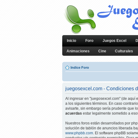
Inicio
Foro
Juegos Excel
D
Animaciones
Cine
Culturales
Indice Foro
juegosexcel.com - Condiciones 
Al ingresar en "juegosexcel.com" (de aquí en
a los siguientes términos. En caso contrar
avisarte, sin embargo sería prudente que l
acuerdas
estar legalmente sometido a esos
Nuestros foros están desarrollados por php
solución de tablón de anuncios liberada baj
www.phpbb.com
. El software phpBB solam