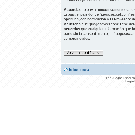
conductas y/o contenido permisible. Para m
Acuerdas
no enviar ningun contenido abusi
tu país, el país donde "juegosexcel.com" e
oportuno, con notificación a tu Proveedor d
Acuerdas
que "juegosexcel.com" tiene der
acuerdas
que cualquier información que h
parte sin tu consentimiento, ni "juegosexc
comprometidos.
Volver a identificarse
Índice general
Los Juegos Excel son
JuegosE