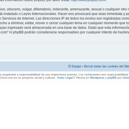
ás información sobre phpBB, por favor visita:
http://www.phpbb.com/
.
vo, obsceno, vulgar, difamatorio, indecente, amenazante, sexual o cualquier otro m
stá instalado o Leyes Internacionales. Hacer eso provocará que seas inmediata y 
e Servicios de Internet. Las direcciones IP de todos los envíos son registradas co
echo a eliminar, editar, mover o cerrar cualquier tema en cualquier momento que 
ayas ingresado será almacenada en una base de datos. Dado que esta información
el.com" ni phpBB podrán considerarse responsables por cualquier intento de hackin
El Equipo
•
Borrar todas las cookies del Siti
 propiedad y responsabilidad de sus respectivos autores. Los comentarios son responsabilidad 
xcel.com es un proyecto social y cultural -
Aviso Legal
// Hecha en
Wordpress
y
phpBB
por
Univ