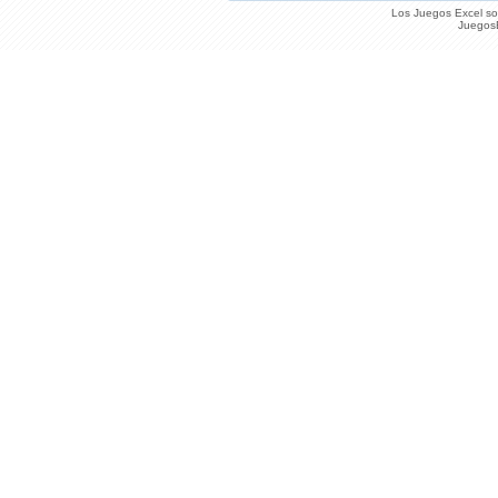
Los Juegos Excel son
JuegosE