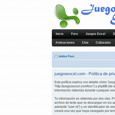
Inicio
Foro
Juegos Excel
D
Animaciones
Cine
Culturales
Indice Foro
juegosexcel.com - Política de pri
Esta política explica con detalle cómo "jue
"http://juegosexcel.com/foro") y phpBB (de
información obtenida durante cualquier sesi
Tu información es obtenida por dos vías. 
archivo de texto que se descargan en los a
adelante "user-id") y un identificador de s
creará una vez que haya navegado por temas