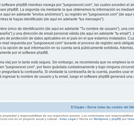
 software phpBB mientras navega por "juegosexcel.com", las cuales exceden el 
ftware phpBB. La segunda vía mediante la que obtenemos tu información es mediante
e aquí en adelante "envíos anónimos"), su registro en "juegosexcel.com" (de aquí 
entras te hayas identificado (de aquí en adelante "tus mensajes").
re único de identificación (de aquí en adelante "Tu nombre de usuario"), una co
traseña") y una dirección de email personal válida (de aquí en adelante "tu email").
eyes de protección de datos aplicables en el país en el que estamos instalados. Cu
e-mail requerida por "juegosexcel.com" durante el proceso de registro será obligator
es la opción de qué información en su cuenta será públicamente exhibida. Además, e
amente por el software phpBB.
una vía) por lo tanto está segura. Sin embargo, se recomienda que no emplees la 
a en "juegosexcel.com", por favor guárdala cuidadosamente y bajo ninguna circuns
e preguntará tu contraseña. Si olvidaste la contraseña de tu cuenta, puedes usar el 
ará ingresar tu nombre de usuario y tu email, luego el software phpBB generará una
El Equipo
•
Borrar todas las cookies del Siti
 propiedad y responsabilidad de sus respectivos autores. Los comentarios son responsabilidad 
xcel.com es un proyecto social y cultural -
Aviso Legal
// Hecha en
Wordpress
y
phpBB
por
Univ