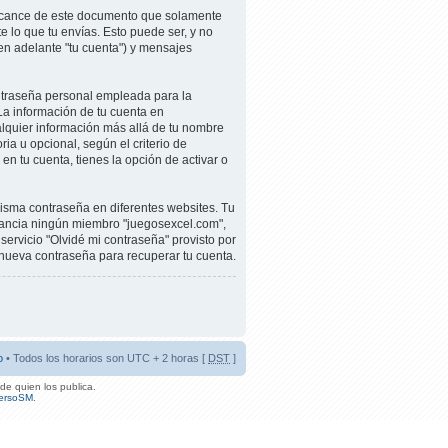
alcance de este documento que solamente
 lo que tu envías. Esto puede ser, y no
en adelante "tu cuenta") y mensajes
ntraseña personal empleada para la
 La información de tu cuenta en
alquier información más allá de tu nombre
ia u opcional, según el criterio de
n tu cuenta, tienes la opción de activar o
misma contraseña en diferentes websites. Tu
tancia ningún miembro "juegosexcel.com",
servicio "Olvidé mi contraseña" provisto por
 nueva contraseña para recuperar tu cuenta.
o
• Todos los horarios son UTC + 2 horas [
DST
]
de quien los publica.
ersoSM
.