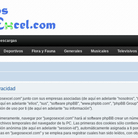
escargas
Deportivos
Flora y Fauna
Generales
Musicales
Televisivos
vacidad
gosexcel.com" junto con sus empresas asociadas (de aquí en adelante "nosotros", "n
 aquí en adelante "ellos", "sus", "software phpBB", "www.phpbb.com", "phpBB Grou
ón de uso por ti (de aquí en adelante "su información").
Primeramente, navegar por "juegosexcel.com" hará al software phpBB crear un núm
rchivos temporales del navegador de tu PC. Las primeras dos cookies sólo contiene
esión anónima (de aquí en adelante "session-id"), automáticamente asignada a ti po
 en "juegosexcel.com" y se emplea para registrar cuales han sido leídos, con obje