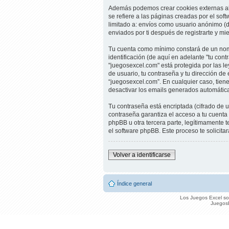
Además podemos crear cookies externas al
se refiere a las páginas creadas por el so
limitado a: envíos como usuario anónimo (d
enviados por ti después de registrarte y mi
Tu cuenta como mínimo constará de un nomb
identificación (de aquí en adelante "tu con
"juegosexcel.com" está protegida por las l
de usuario, tu contraseña y tu dirección de 
“juegosexcel.com”. En cualquier caso, tien
desactivar los emails generados automátic
Tu contraseña está encriptada (cifrado de 
contraseña garantiza el acceso a tu cuent
phpBB u otra tercera parte, legítimamente t
el software phpBB. Este proceso te solicit
Volver a identificarse
Índice general
Los Juegos Excel son
JuegosE