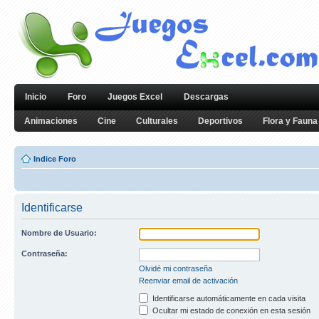
Inicio
Foro
Juegos Excel
Descargas
Animaciones
Cine
Culturales
Deportivos
Flora y Fauna
Indice Foro
Identificarse
Nombre de Usuario:
Contraseña:
Olvidé mi contraseña
Reenviar email de activación
Identificarse automáticamente en cada visita
Ocultar mi estado de conexión en esta sesión