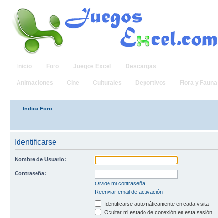
Inicio
Foro
Juegos Excel
Descargas
Animaciones
Cine
Culturales
Deportivos
Flora y Fauna
Indice Foro
Identificarse
Nombre de Usuario:
Contraseña:
Olvidé mi contraseña
Reenviar email de activación
Identificarse automáticamente en cada visita
Ocultar mi estado de conexión en esta sesión