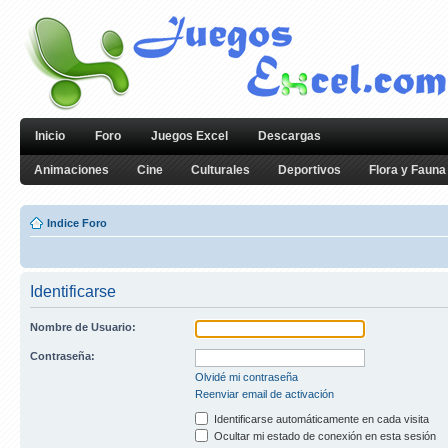
Inicio
Foro
Juegos Excel
Descargas
Animaciones
Cine
Culturales
Deportivos
Flora y Fauna
Indice Foro
Identificarse
Nombre de Usuario:
Contraseña:
Olvidé mi contraseña
Reenviar email de activación
Identificarse automáticamente en cada visita
Ocultar mi estado de conexión en esta sesión