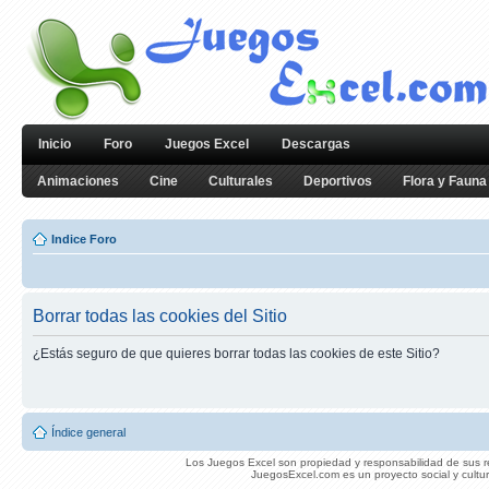
Inicio
Foro
Juegos Excel
Descargas
Animaciones
Cine
Culturales
Deportivos
Flora y Fauna
Indice Foro
Borrar todas las cookies del Sitio
¿Estás seguro de que quieres borrar todas las cookies de este Sitio?
Índice general
Los Juegos Excel son propiedad y responsabilidad de sus re
JuegosExcel.com es un proyecto social y cultur