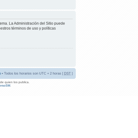
tema. La Administración del Sitio puede
estros términos de uso y políticas
o
• Todos los horarios son UTC + 2 horas [
DST
]
de quien los publica.
ersoSM
.