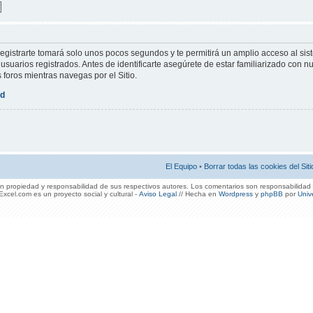
Registrarte tomará solo unos pocos segundos y te permitirá un amplio acceso al sis
suarios registrados. Antes de identificarte asegúrete de estar familiarizado con nu
s foros mientras navegas por el Sitio.
ad
El Equipo
•
Borrar todas las cookies del Siti
 propiedad y responsabilidad de sus respectivos autores. Los comentarios son responsabilidad 
xcel.com es un proyecto social y cultural -
Aviso Legal
// Hecha en
Wordpress
y
phpBB
por
Univ