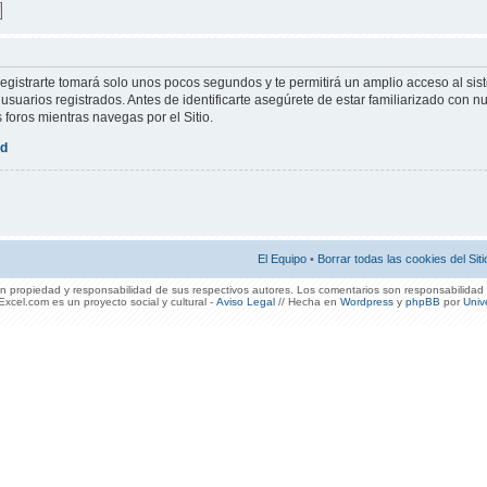
Registrarte tomará solo unos pocos segundos y te permitirá un amplio acceso al sis
suarios registrados. Antes de identificarte asegúrete de estar familiarizado con nu
s foros mientras navegas por el Sitio.
ad
El Equipo
•
Borrar todas las cookies del Siti
 propiedad y responsabilidad de sus respectivos autores. Los comentarios son responsabilidad 
xcel.com es un proyecto social y cultural -
Aviso Legal
// Hecha en
Wordpress
y
phpBB
por
Univ