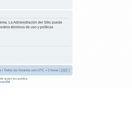
tema. La Administración del Sitio puede
estros términos de uso y políticas
o
• Todos los horarios son UTC + 2 horas [
DST
]
de quien los publica.
ersoSM
.